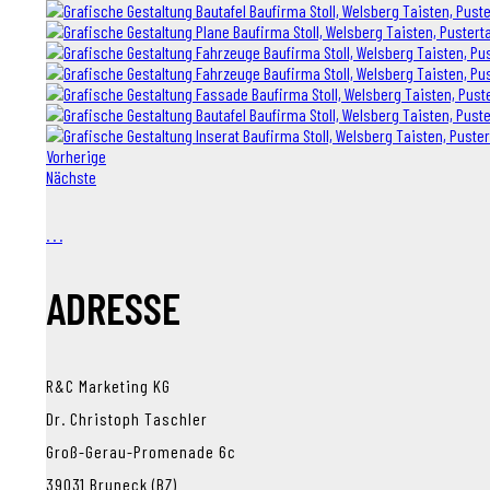
Vorherige
Nächste
.
.
.
ADRESSE
R&C Marketing KG
Dr. Christoph Taschler
Groß-Gerau-Promenade 6c
39031 Bruneck (BZ)