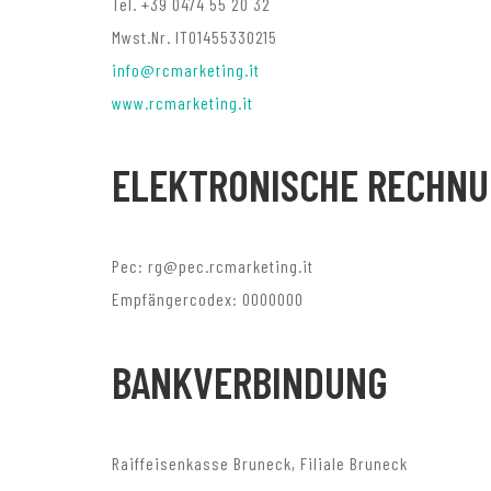
Tel. +39 0474 55 20 32
Mwst.Nr. IT01455330215
info@rcmarketing.it
www.rcmarketing.it
ELEKTRONISCHE RECHN
Pec: rg@pec.rcmarketing.it
Empfängercodex: 0000000
BANKVERBINDUNG
Raiffeisenkasse Bruneck, Filiale Bruneck