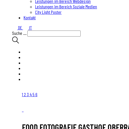
Leistungen im Bereich Webdesign
Leistungen im Bereich Soziale Medien
City Light Poster
Kontakt
DE
IT
Suche ....
1
2
3
4
5
6
FOOD FOTOGRAFIE GASTHOF OBERR