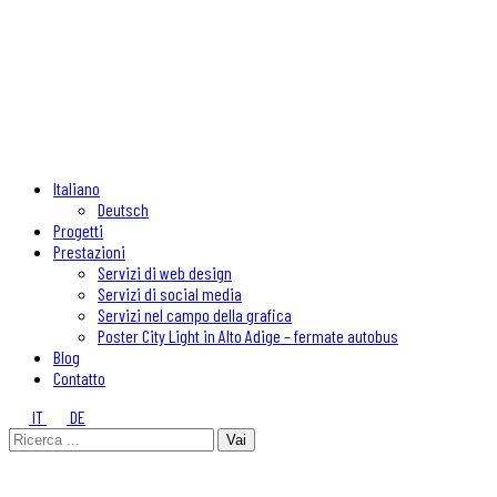
Italiano
Deutsch
Progetti
Prestazioni
Servizi di web design
Servizi di social media
Servizi nel campo della grafica
Poster City Light in Alto Adige – fermate autobus
Blog
Contatto
IT
DE