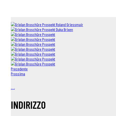
Precedente
Prossima
.
.
.
INDIRIZZO